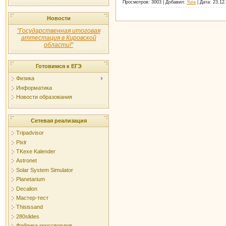
Просмотров:
3003
|
Добавил:
Yura
|
Дата:
23.12
Новости
"Государственная итоговая
аттестация в Кировской
области!"
Готовимся к ЕГЭ
Физика
Информатика
Новости образования
Сетевая реализация
Tripadvisor
Pixlr
TKexe Kalender
Astronet
Solar System Simulator
Planetarium
Decalion
Мастер-тест
Thisissand
280slides
Фабрика кроссвордов