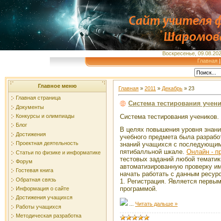
Воскресенье, 09.08.202
Главная
Главное меню
Главная
»
2011
»
Декабрь
»
23
Главная страница
Система тестирования учен
Документы
Конкурсы и олимпиады
Система тестирования учеников.
Блог
В целях повышения уровня знани
Достижения
учебного предмета была разрабо
Проектная деятельность
знаний учащихся с последующим
пятибалльной шкале.
Онлайн - п
Статьи по физике и информатике
тестовых заданий любой тематик
Форум
автоматизированную проверку им
Гостевая книга
начать работать с данным ресу
Обратная связь
1. Регистрация. Является первы
программой.
Информация о сайте
Достижения учащихся
...
Читать дальше »
Работы учащихся
Методическая разработка