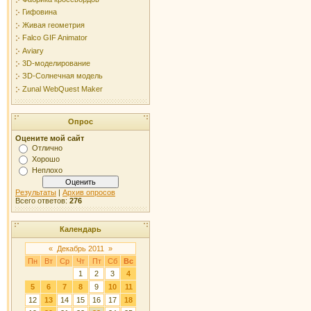
Гифовина
Живая геометрия
Falco GIF Animator
Aviary
3D-моделирование
ЗD-Солнечная модель
Zunal WebQuest Maker
Опрос
Оцените мой сайт
Отлично
Хорошо
Неплохо
Результаты
|
Архив опросов
Всего ответов:
276
Календарь
«
Декабрь 2011
»
Пн
Вт
Ср
Чт
Пт
Сб
Вс
1
2
3
4
5
6
7
8
9
10
11
12
13
14
15
16
17
18