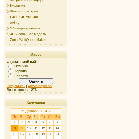
Гифовина
Живая геометрия
Falco GIF Animator
Aviary
3D-моделирование
ЗD-Солнечная модель
Zunal WebQuest Maker
Опрос
Оцените мой сайт
Отлично
Хорошо
Неплохо
Результаты
|
Архив опросов
Всего ответов:
276
Календарь
«
Декабрь 2014
»
Пн
Вт
Ср
Чт
Пт
Сб
Вс
1
2
3
4
5
6
7
8
9
10
11
12
13
14
15
16
17
18
19
20
21