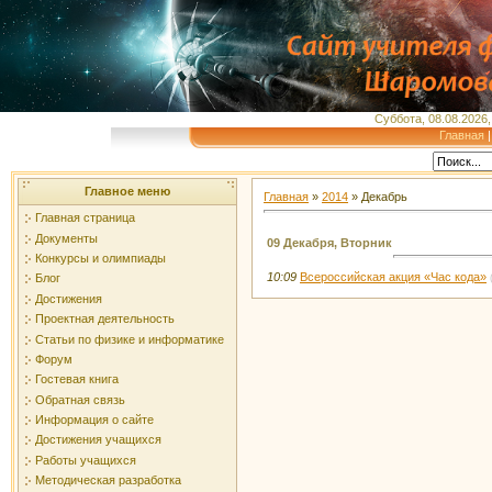
Суббота, 08.08.2026,
Главная
Главное меню
Главная
»
2014
»
Декабрь
Главная страница
Документы
09 Декабря, Вторник
Конкурсы и олимпиады
10:09
Всероссийская акция «Час кода»
Блог
Достижения
Проектная деятельность
Статьи по физике и информатике
Форум
Гостевая книга
Обратная связь
Информация о сайте
Достижения учащихся
Работы учащихся
Методическая разработка