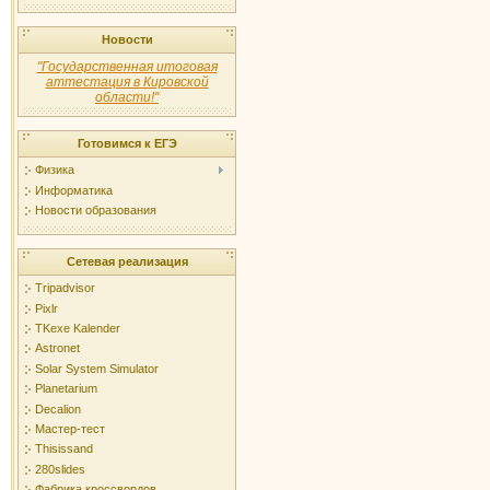
Новости
"Государственная итоговая
аттестация в Кировской
области!"
Готовимся к ЕГЭ
Физика
Информатика
Новости образования
Сетевая реализация
Tripadvisor
Pixlr
TKexe Kalender
Astronet
Solar System Simulator
Planetarium
Decalion
Мастер-тест
Thisissand
280slides
Фабрика кроссвордов