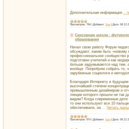
Дополнительная информация
...
Ч
Просмотров:
764
|
Добавил:
Yura
|
Дата:
06.12.
Сенсорная школа : футурол
образования
Начал свою работу Форум педаго
обсуждают, каким быть «новому 
профессиональное сообщество ре
подготовки учителей и как модер
больше задумываются над тем, а
вообще. Попробуем собрать то, 
зарубежные социологи и методо
Благодаря Интернету в будущем
высочайшей степени концентраци
промышленным дизайнером и от
лекции которого прошли не так д
видим? Когда современные дети 
то они используют все 10 пальц
обеспечивали, на
...
Читать даль
Просмотров:
874
|
Добавил:
Yura
|
Дата:
06.12.