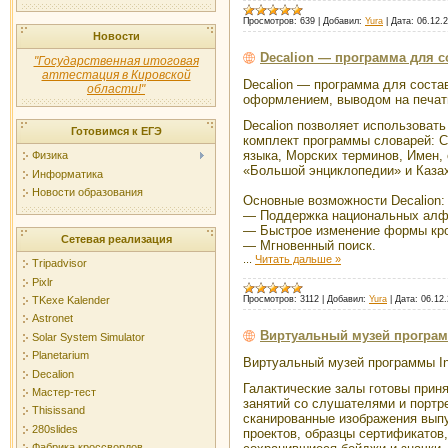
Просмотров:
639
|
Добавил:
Yura
|
Дата:
06.12.
Новости
Decalion — программа для 
"Государственная итоговая
аттестация в Кировской
Decalion — программа для сост
области!"
оформлением, выводом на печат
Decalion позволяет использовать
Готовимся к ЕГЭ
комплект программы словарей: С
языка, Морских терминов, Имен,
Физика
«Большой энциклопедии» и Казах
Информатика
Новости образования
Основные возможности Decalion:
— Поддержка национальных алф
— Быстрое изменение формы кр
Сетевая реализация
— Мгновенный поиск.
...
Читать дальше »
Tripadvisor
Pixlr
Просмотров:
3112
|
Добавил:
Yura
|
Дата:
06.12.
TKexe Kalender
Astronet
Виртуальный музей програм
Solar System Simulator
Planetarium
Виртуальный музей программы In
Decalion
Галактические залы готовы прин
Мастер-тест
занятий со слушателями и портр
Thisissand
сканированные изображения вып
280slides
проектов, образцы сертификатов,
Фабрика кроссвордов