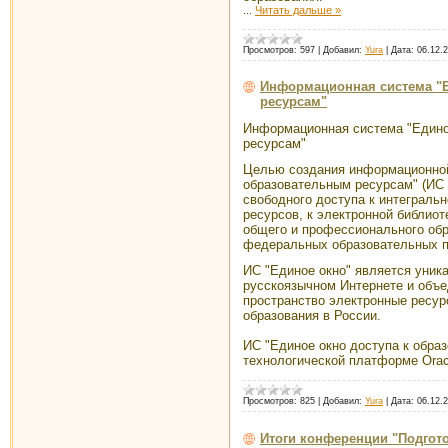
...
Читать дальше »
Просмотров:
597
|
Добавил:
Yura
|
Дата:
06.12.
Информационная система "Е
ресурсам"
Информационная система "Едино
ресурсам"
Целью создания информационной
образовательным ресурсам" (ИС 
свободного доступа к интегральн
ресурсов, к электронной библио
общего и профессионального обр
федеральных образовательных п
ИС "Единое окно" является уник
русскоязычном Интернете и объ
пространство электронные ресур
образования в России.
ИС "Единое окно доступа к обра
технологической платформе Orac
Просмотров:
825
|
Добавил:
Yura
|
Дата:
06.12.
Итоги конференции "Подгот