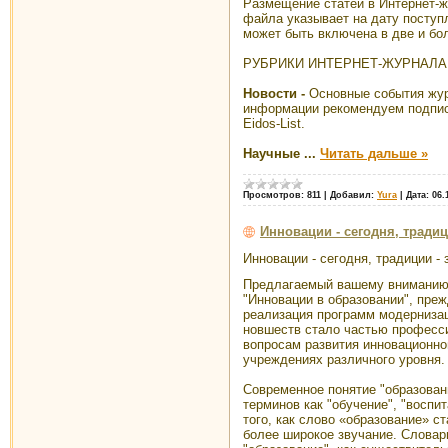
Размещение статей в Интернет-ж
файла указывает на дату поступл
может быть включена в две и бо
РУБРИКИ ИНТЕРНЕТ-ЖУРНАЛА 
Новости -
Основные события жур
информации рекомендуем подпис
Eidos-List.
Научные
...
Читать дальше »
Просмотров:
811
|
Добавил:
Yura
|
Дата:
06.
Инновации - сегодня, традиц
Инновации - сегодня,
традиции - 
Предлагаемый вашему вниманию
"Инновации в образовании", прежд
реализация программ модернизац
новшеств стало частью професс
вопросам развития инновационно
учреждениях различного уровня.
Современное понятие "образован
терминов как "обучение", "воспит
того, как слово «образование» с
более широкое звучание. Словар