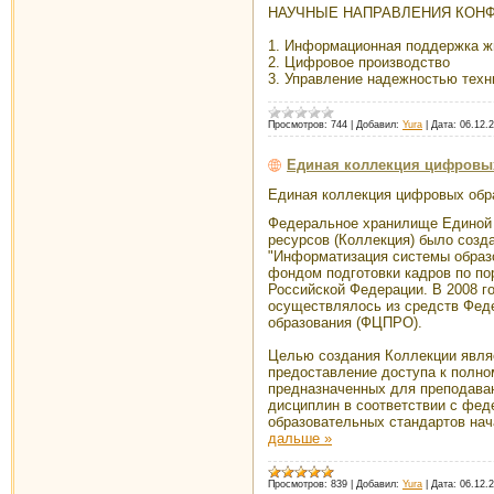
НАУЧНЫЕ НАПРАВЛЕНИЯ КОН
1. Информационная поддержка жи
2. Цифровое производство
3. Управление надежностью тех
Просмотров:
744
|
Добавил:
Yura
|
Дата:
06.12.
Единая коллекция цифровы
Единая коллекция цифровых обр
Федеральное хранилище Единой
ресурсов (Коллекция) было созда
"Информатизация системы образ
фондом подготовки кадров по по
Российской Федерации. В 2008 г
осуществлялось из средств Фед
образования (ФЦПРО).
Целью создания Коллекции являе
предоставление доступа к полн
предназначенных для преподава
дисциплин в соответствии с фе
образовательных стандартов нач
дальше »
Просмотров:
839
|
Добавил:
Yura
|
Дата:
06.12.