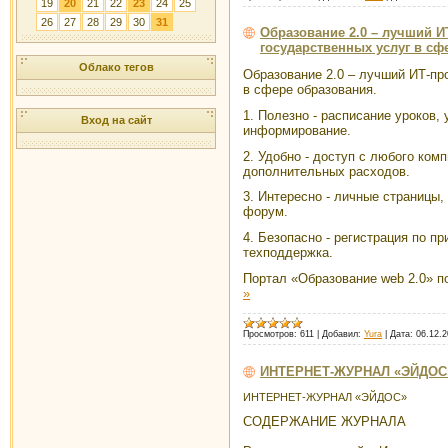
19
20
21
22
23
24
25
26
27
28
29
30
31
Образование 2.0 – лучший И
государственных услуг в сф
Облако тегов
Образование 2.0 – лучший ИТ-пр
в сфере образования.
1. Полезно -
расписание уроков,
Вход на сайт
информирование.
2.
Удобно -
доступ с любого комп
дополнительных расходов.
3.
Интересно -
личные страницы, 
форум.
4.
Безопасно -
регистрация по пр
техподдержка.
Портал «Образование web 2.0» 
»
Просмотров:
611
|
Добавил:
Yura
|
Дата:
06.12.2
ИНТЕРНЕТ-ЖУРНАЛ «ЭЙДОС
ИНТЕРНЕТ-ЖУРНАЛ «ЭЙДОС»
СОДЕРЖАНИЕ ЖУРНАЛА