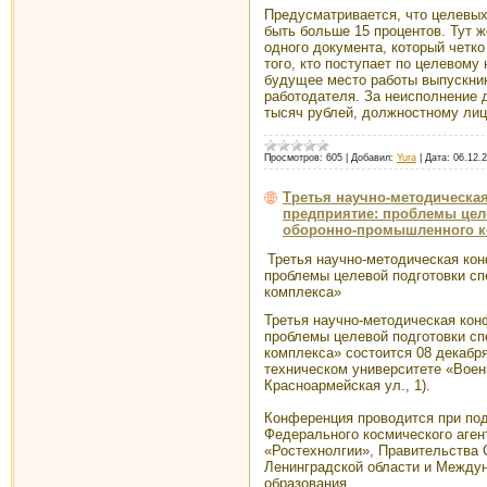
Предусматривается, что целевых
быть больше 15 процентов. Тут ж
одного документа, который четко
того, кто поступает по целевому
будущее место работы выпускник
работодателя. За неисполнение д
тысяч рублей, должностному лицу
Просмотров:
605
|
Добавил:
Yura
|
Дата:
06.12.
Третья научно-методическая
предприятие: проблемы цел
оборонно-промышленного 
Третья научно-методическая кон
проблемы целевой подготовки с
комплекса»
Третья научно-методическая кон
проблемы целевой подготовки с
комплекса» состоится 08 декабр
техническом университете «Военм
Красноармейская ул., 1).
Конференция проводится при по
Федерального космического аген
«Ростехнолгии», Правительства 
Ленинградской области и Между
образования.