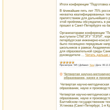
Итоги конференции "Подготовка 
В ближайшие пять лет 75% росси
нехватка квалифицированных тех
препятствием для дальнейшего р
этой проблемы обсуждались в ра
прошел в Санкт-Петербурге на б
Организаторами конференции "По
выступили СПбГЭТУ "ЛЭТИ", корпо
петербургская инженерно-конса
было посвящено передовым напр
школьников в рамках Академиче
для образовательной среды Санк
руководителе
...
Читать дальше 
Просмотров:
545
|
Добавил:
Yura
|
Дата:
06.12.
Четвертая научно-методиче
образовании, науке и произ
Четвертая научно-методическая
образовании, науке и производст
Четвертая научно-методическая 
образовании, науке и производст
Балтийском государственном тех
Устинова (Санкт-Петербург, 1-я К