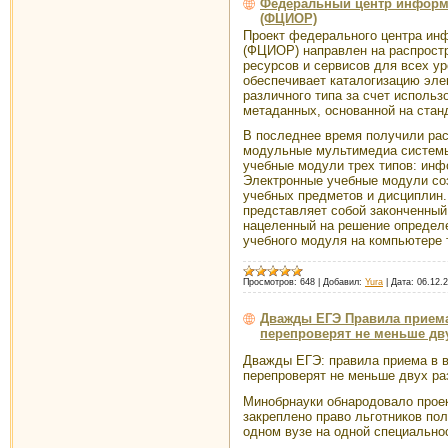
Федеральный центр информ
(ФЦИОР)
Проект федерального центра ин
(ФЦИОР) направлен на распрост
ресурсов и сервисов для всех у
обеспечивает каталогизацию эле
различного типа за счет исполь
метаданных, основанной на стан
В последнее время получили ра
модульные мультимедиа систем
учебные модули трех типов: инф
Электронные учебные модули со
учебных предметов и дисциплин
представляет собой законченный
нацеленный на решение определе
учебного модуля на компьютере
Просмотров:
648
|
Добавил:
Yura
|
Дата:
06.12.
Дважды ЕГЭ Правила приема
перепроверят не меньше дву
Дважды ЕГЭ:
правила приема в 
перепроверят не меньше двух ра
Минобрнауки обнародовало проек
закреплено право льготников по
одном вузе на одной специально