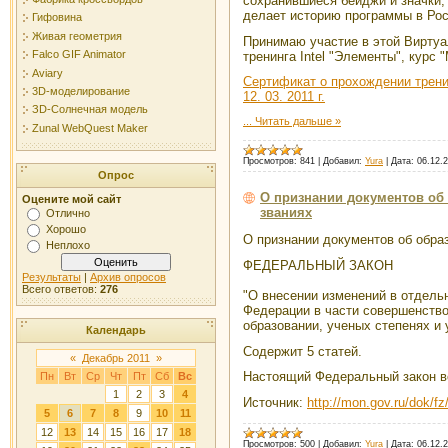
сохранившиеся бейджи и значки, 
делает историю программы в Рос
Гифовина
Живая геометрия
Принимаю участие в этой Вирту
Falco GIF Animator
тренинга Intel "Элементы", курс "
Aviary
Сертификат о прохождении тренин
3D-моделирование
12. 03. 2011 г.
ЗD-Солнечная модель
...
Читать дальше »
Zunal WebQuest Maker
Просмотров:
841
|
Добавил:
Yura
|
Дата:
06.12.
Опрос
О признании документов об 
Оцените мой сайт
званиях
Отлично
Хорошо
О признании документов об образ
Неплохо
ФЕДЕРАЛЬНЫЙ ЗАКОН
Результаты
|
Архив опросов
Всего ответов:
276
"О внесении изменений в отдель
Федерации в части совершенство
образовании, ученых степенях и 
Календарь
Содержит 5 статей.
«
Декабрь 2011
»
Настоящий Федеральный закон вс
Пн
Вт
Ср
Чт
Пт
Сб
Вс
1
2
3
4
Источник:
http://mon.gov.ru/dok/fz
5
6
7
8
9
10
11
12
13
14
15
16
17
18
Просмотров:
500
|
Добавил:
Yura
|
Дата:
06.12.