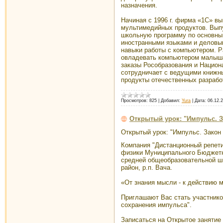
назначения.
Начиная с 1996 г. фирма «1С» в
мультимедийных продуктов. Вып
школьную программу по основны
иностранными языками и деловы
навыки работы с компьютером. 
овладевать компьютером малыша
заказы Рособразования и Национ
сотрудничает с ведущими книжн
продукты отечественных разрабо
Просмотров:
825
|
Добавил:
Yura
|
Дата:
06.12.
Открытый урок: "Импульс. З
Открытый урок: "Импульс. Закон
Компания "Дистанционный репети
физики Муниципального Бюджетн
средней общеобразовательной ш
район, р.п. Вача.
«От знания мысли - к действию 
Приглашают Вас стать участнико
сохранения импульса".
Записаться на Открытое занятие