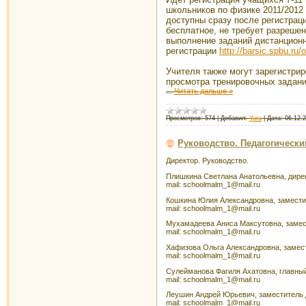
школьников по физике 2011/2012 
доступны сразу после регистрац
бесплатное, не требует разрешен
выполнение заданий дистанционны
регистрации
http://barsic.spbu.ru
Учителя также могут зарегистри
просмотра тренировочных задани
...
Читать дальше »
Просмотров:
574
|
Добавил:
Yura
|
Дата:
06.12.
Руководство. Педагогически
Директор. Руководство.
Плишкина Светлана Анатольевна, директ
mail: schoolmalm_1@mail.ru
Кошкина Юлия Александровна, заместите
mail: schoolmalm_1@mail.ru
Мухамадеева Аниса Максутовна, замести
mail: schoolmalm_1@mail.ru
Хафизова Ольга Александровна, замести
mail: schoolmalm_1@mail.ru
Сулейманова Фагиля Ахатовна, главный 
mail: schoolmalm_1@mail.ru
Леушин Андрей Юрьевич, заместитель ди
mail: schoolmalm_1@mail.ru