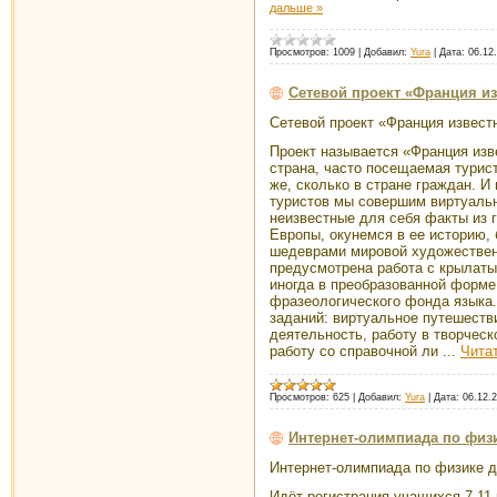
дальше »
Просмотров:
1009
|
Добавил:
Yura
|
Дата:
06.12
Сетевой проект «Франция из
Сетевой проект «Франция известн
Проект называется «Франция изв
страна, часто посещаемая турис
же, сколько в стране граждан. И
туристов мы совершим виртуальн
неизвестные для себя факты из 
Европы, окунемся в ее историю,
шедеврами мировой художествен
предусмотрена работа с крылат
иногда в преобразованной форме
фразеологического фонда языка.
заданий: виртуальное путешеств
деятельность, работу в творчес
работу со справочной ли
...
Чита
Просмотров:
625
|
Добавил:
Yura
|
Дата:
06.12.
Интернет-олимпиада по физи
Интернет-олимпиада по физике д
Идёт регистрация учащихся 7-11