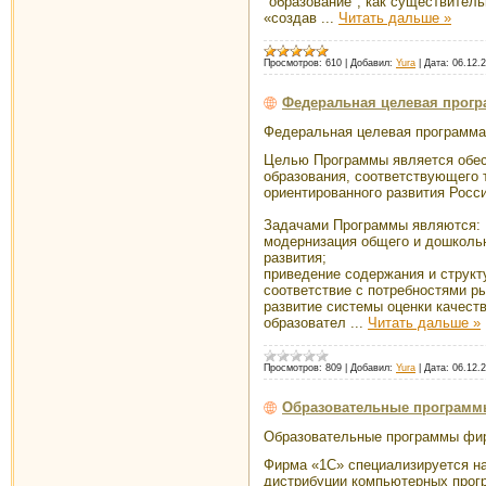
"образование", как существитель
«создав
...
Читать дальше »
Просмотров:
610
|
Добавил:
Yura
|
Дата:
06.12.
Федеральная целевая програ
Федеральная целевая программа р
Целью Программы является обес
образования, соответствующего 
ориентированного раз­вития Росс
Задачами Программы являются:
модернизация общего и дошкольн
развития;
приведение содержания и структ
соответствие с потребностями ры
развитие системы оценки качест
образовател
...
Читать дальше »
Просмотров:
809
|
Добавил:
Yura
|
Дата:
06.12.
Образовательные программ
Образовательные программы фи
Фирма «1С» специализируется на
дистрибуции компьютерных прог