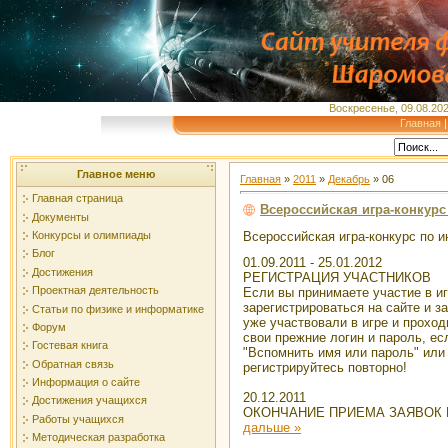
Воскресенье, 09.08.202
Главная
Главное меню
Главная
»
2011
»
Декабрь
»
06
Главная страница
Всероссийская игра-конкур
Документы
Конкурсы и олимпиады
Всероссийская игра-конкурс по 
Блог
01.09.2011 - 25.01.2012
Достижения
РЕГИСТРАЦИЯ УЧАСТНИКОВ
Проектная деятельность
Если вы принимаете участие в иг
зарегистрироваться на сайте и з
Статьи по физике и информатике
уже участвовали в игре и проход
Форум
свои прежние логин и пароль, ес
Гостевая книга
"Вспомнить имя или пароль" или 
Обратная связь
регистрируйтесь повторно!
Информация о сайте
20.12.2011
Достижения учащихся
ОКОНЧАНИЕ ПРИЕМА ЗАЯВОК 
Работы учащихся
дальше »
Методическая разработка