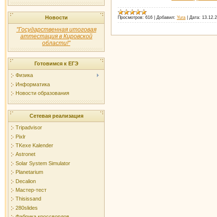
Новости
Просмотров:
616
|
Добавил:
Yura
|
Дата:
13.12.
"Государственная итоговая
аттестация в Кировской
области!"
Готовимся к ЕГЭ
Физика
Информатика
Новости образования
Сетевая реализация
Tripadvisor
Pixlr
TKexe Kalender
Astronet
Solar System Simulator
Planetarium
Decalion
Мастер-тест
Thisissand
280slides
Фабрика кроссвордов