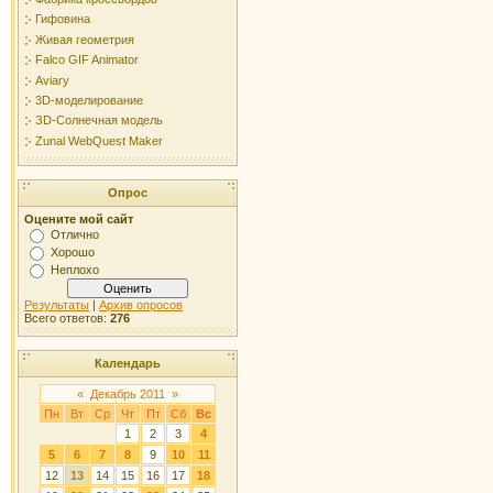
Гифовина
Живая геометрия
Falco GIF Animator
Aviary
3D-моделирование
ЗD-Солнечная модель
Zunal WebQuest Maker
Опрос
Оцените мой сайт
Отлично
Хорошо
Неплохо
Результаты
|
Архив опросов
Всего ответов:
276
Календарь
«
Декабрь 2011
»
Пн
Вт
Ср
Чт
Пт
Сб
Вс
1
2
3
4
5
6
7
8
9
10
11
12
13
14
15
16
17
18