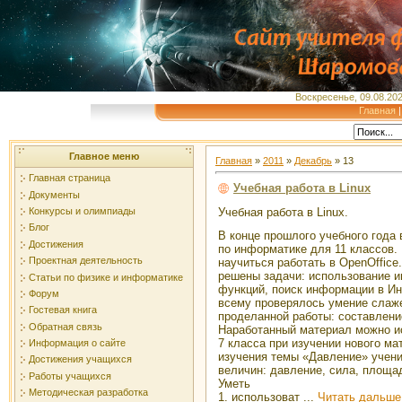
Воскресенье, 09.08.202
Главная
Главное меню
Главная
»
2011
»
Декабрь
»
13
Главная страница
Учебная работа в Linux
Документы
Конкурсы и олимпиады
Учебная работа в Linux.
Блог
В конце прошлого учебного года 
Достижения
по информатике для 11 классов.
Проектная деятельность
научиться работать в OpenOffice
решены задачи: использование и
Статьи по физике и информатике
функций, поиск информации в Ин
Форум
всему проверялось умение слаже
Гостевая книга
проделанной работы: составление
Обратная связь
Наработанный материал можно и
7 класса при изучении нового ма
Информация о сайте
изучения темы «Давление» учен
Достижения учащихся
величин: давление, сила, площа
Работы учащихся
Уметь
Методическая разработка
1. использоват
...
Читать дальше