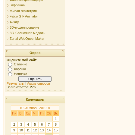
Гифовина
Живая геометрия
Falco GIF Animator
Aviary
3D-моделирование
ЗD-Солнечная модель
Zunal WebQuest Maker
Опрос
Оцените мой сайт
Отлично
Хорошо
Неплохо
Результаты
|
Архив опросов
Всего ответов:
276
Календарь
«
Сентябрь 2019
»
Пн
Вт
Ср
Чт
Пт
Сб
Вс
1
2
3
4
5
6
7
8
9
10
11
12
13
14
15