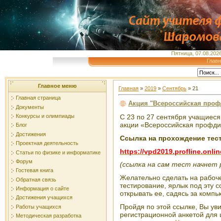
Пятница, 07.08.2026
Глав
Главное меню
Главная
»
2019
»
Сентябрь
»
21
Главная страница
Акция "Всероссийская профд
Документы
Конкурсы и олимпиады
С 23 по 27 сентября учащиеся
акции «Всероссийская профдиа
Блог
Достижения
Ссылка на прохождение тес
Проектная деятельность
https://vpd2019.profline.onl
Статьи по физике и информатике
Форум
(ссылка на сам тест начнет
Гостевая книга
Желательно сделать на рабоче
Обратная связь
тестирование, ярлык под эту с
Информация о сайте
открывать ее, садясь за компь
Достижения учащихся
Пройдя по этой ссылке, Вы ув
Работы учащихся
регистрационной анкетой для 
Методическая разработка