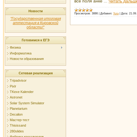
все поля анке
...
Читать дальш
Новости
Просмотров:
3886
|
Добавил:
Yura
|
Дата:
21.09
"Государственная итоговая
аттестация в Кировской
области!"
Готовимся к ЕГЭ
Физика
Информатика
Новости образования
Сетевая реализация
Tripadvisor
Pixlr
TKexe Kalender
Astronet
Solar System Simulator
Planetarium
Decalion
Мастер-тест
Thisissand
280slides
Фабрика кроссвордов