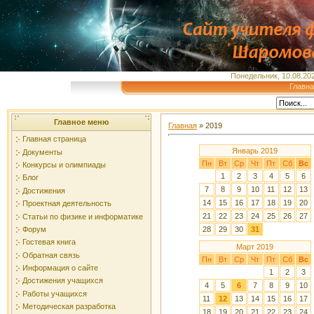
Понедельник, 10.08.202
Главн
Главное меню
Главная
»
2019
Главная страница
Январь 2019
Документы
Пн
Вт
Ср
Чт
Пт
Сб
Вс
Конкурсы и олимпиады
1
2
3
4
5
6
Блог
7
8
9
10
11
12
13
Достижения
14
15
16
17
18
19
20
Проектная деятельность
21
22
23
24
25
26
27
Статьи по физике и информатике
28
29
30
31
Форум
Гостевая книга
Март 2019
Обратная связь
Пн
Вт
Ср
Чт
Пт
Сб
Вс
Информация о сайте
1
2
3
Достижения учащихся
4
5
6
7
8
9
10
Работы учащихся
11
12
13
14
15
16
17
Методическая разработка
18
19
20
21
22
23
24