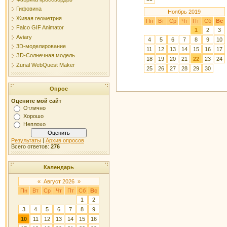
Гифовина
Ноябрь 2019
Живая геометрия
Пн
Вт
Ср
Чт
Пт
Сб
Вс
Falco GIF Animator
1
2
3
Aviary
4
5
6
7
8
9
10
3D-моделирование
11
12
13
14
15
16
17
ЗD-Солнечная модель
18
19
20
21
22
23
24
Zunal WebQuest Maker
25
26
27
28
29
30
Опрос
Оцените мой сайт
Отлично
Хорошо
Неплохо
Результаты
|
Архив опросов
Всего ответов:
276
Календарь
«
Август 2026
»
Пн
Вт
Ср
Чт
Пт
Сб
Вс
1
2
3
4
5
6
7
8
9
10
11
12
13
14
15
16