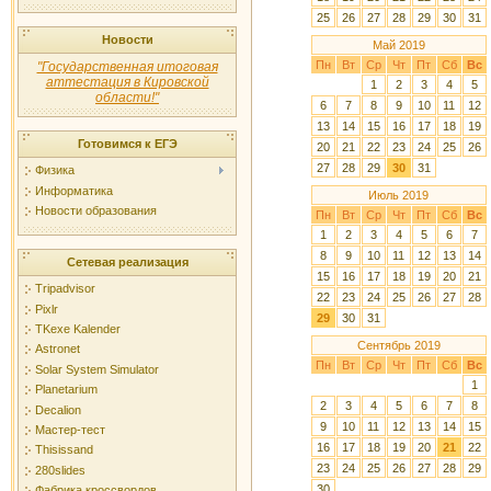
25
26
27
28
29
30
31
Новости
Май 2019
Пн
Вт
Ср
Чт
Пт
Сб
Вс
"Государственная итоговая
аттестация в Кировской
1
2
3
4
5
области!"
6
7
8
9
10
11
12
13
14
15
16
17
18
19
Готовимся к ЕГЭ
20
21
22
23
24
25
26
27
28
29
30
31
Физика
Информатика
Июль 2019
Новости образования
Пн
Вт
Ср
Чт
Пт
Сб
Вс
1
2
3
4
5
6
7
8
9
10
11
12
13
14
Сетевая реализация
15
16
17
18
19
20
21
Tripadvisor
22
23
24
25
26
27
28
Pixlr
29
30
31
TKexe Kalender
Сентябрь 2019
Astronet
Пн
Вт
Ср
Чт
Пт
Сб
Вс
Solar System Simulator
1
Planetarium
2
3
4
5
6
7
8
Decalion
9
10
11
12
13
14
15
Мастер-тест
16
17
18
19
20
21
22
Thisissand
23
24
25
26
27
28
29
280slides
30
Фабрика кроссвордов