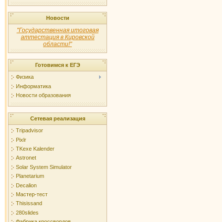
Новости
"Государственная итоговая
аттестация в Кировской
области!"
Готовимся к ЕГЭ
Физика
Информатика
Новости образования
Сетевая реализация
Tripadvisor
Pixlr
TKexe Kalender
Astronet
Solar System Simulator
Planetarium
Decalion
Мастер-тест
Thisissand
280slides
Фабрика кроссвордов