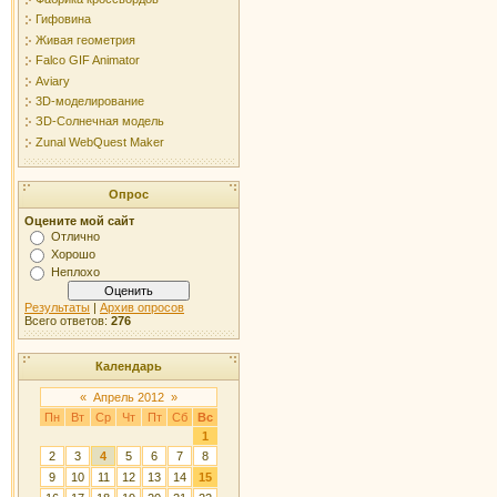
Гифовина
Живая геометрия
Falco GIF Animator
Aviary
3D-моделирование
ЗD-Солнечная модель
Zunal WebQuest Maker
Опрос
Оцените мой сайт
Отлично
Хорошо
Неплохо
Результаты
|
Архив опросов
Всего ответов:
276
Календарь
«
Апрель 2012
»
Пн
Вт
Ср
Чт
Пт
Сб
Вс
1
2
3
4
5
6
7
8
9
10
11
12
13
14
15