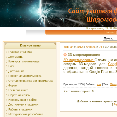
Воскресенье, 09.08.202
Главная
Главное меню
Главная
»
2012
»
Апрель
»
04
» 3D-моде
Главная страница
3D-моделирование
Документы
3D-моделирование.
С помощью он
Конкурсы и олимпиады
создать 3D-модели для
Goog
Блог
деревню, каждый поселок и г
Достижения
отображаться в Google Планета З
Проектная деятельность
Статьи по физике и информатике
Просмотров
:
2156
|
Добавил
:
Yura
|
Теги
:
3D-мо
Форум
Гостевая книга
Всего комментариев
:
0
Обратная связь
Информация о сайте
Добавлять комментарии могут
[
Ре
Достижения учащихся
Работы учащихся
Методическая разработка