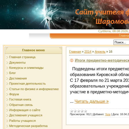
Суббота, 08.08.2026,
Главн
Главное меню
Главная
»
2014
»
Апрель
»
16
Главная страница
Итоги предметно-методичес
Документы
Конкурсы и олимпиады
Подведены итоги предметно
Блог
образования Кировской обла
Достижения
С 17 февраля по 21 марта 20
Проектная деятельность
образовательных учреждений
Статьи по физике и информатике
участие в предметно-методи
Форум
Гостевая книга
...
Читать дальше »
Обратная связь
Информация о сайте
Просмотров:
912
|
Добавил:
Yura
|
Дата:
16.04.
Достижения учащихся
Работы учащихся
Методическая разработка