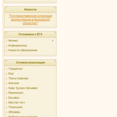
Новости
"Государственная итоговая
аттестация в Кировской
области!"
Готовимся к ЕГЭ
Физика
Информатика
Новости образования
Сетевая реализация
Tripadvisor
Pixlr
TKexe Kalender
Astronet
Solar System Simulator
Planetarium
Decalion
Мастер-тест
Thisissand
280slides
Фабрика кроссвордов