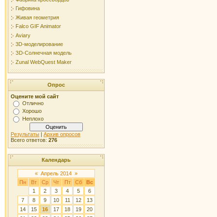
Гифовина
Живая геометрия
Falco GIF Animator
Aviary
3D-моделирование
ЗD-Солнечная модель
Zunal WebQuest Maker
Опрос
Оцените мой сайт
Отлично
Хорошо
Неплохо
Результаты
|
Архив опросов
Всего ответов:
276
Календарь
«
Апрель 2014
»
Пн
Вт
Ср
Чт
Пт
Сб
Вс
1
2
3
4
5
6
7
8
9
10
11
12
13
14
15
16
17
18
19
20