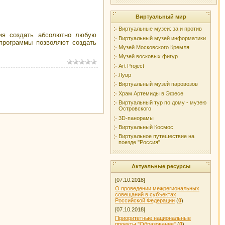
Виртуальный мир
Виртуальные музеи: за и против
лия создать абсолютно любую
Виртуальный музей информатики
-программы позволяют создать
Музей Московского Кремля
Музей восковых фигур
Art Project
Лувр
Виртуальный музей паровозов
Храм Артемиды в Эфесе
Виртуальный тур по дому - музею
Островского
3D-панорамы
Виртуальный Космос
Виртуальное путешествие на
поезде "Россия"
Актуальные ресурсы
[07.10.2018]
О проведении межрегиональных
совещаний в субъектах
Российской Федерации
(
0
)
[07.10.2018]
Приоритетные национальные
проекты "Образование"
(
0
)