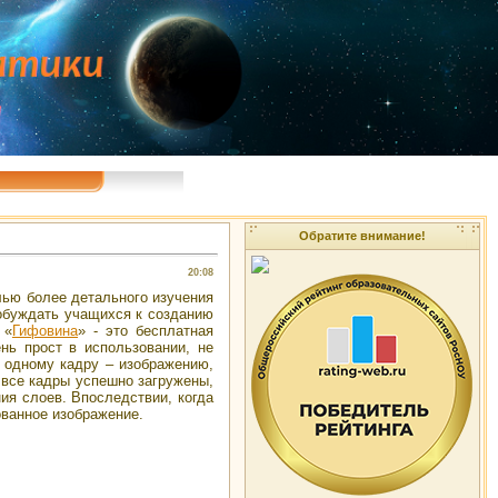
Обратите внимание!
20:08
лью более детального изучения
побуждать учащихся к созданию
 «
Гифовина
» - это бесплатная
нь прост в использовании, не
 одному кадру – изображению,
 все кадры успешно загружены,
ия слоев. Впоследствии, когда
ованное изображение.