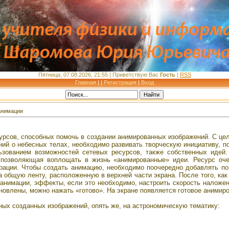
Пятница, 07.08.2026, 21:55 |
Приветствую Вас
Гость
|
RSS
Главная
|
|
Регистрация
|
Вход
анимации
рсов, способных помочь в создании анимированных изображений. С це
ий о небесных телах, необходимо развивать творческую инициативу, 
зованием возможностей сетевых ресурсов, также собственных идей.
 позволяющая воплощать в жизнь «анимированные» идеи. Ресурс оче
трации. Чтобы создать анимацию, необходимо поочередно добавлять по
 общую ленту, расположенную в верхней части экрана. После того, как
нимации, эффекты, если это необходимо, настроить скорость наложен
новлены, можно нажать «готово». На экране появляется готовое анимир
ных созданных изображений, опять же, на астрономическую тематику: