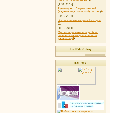
[17.05.2017]
Руководство. Педагогический
(научно-педагогический) состав
(
0
)
[09.12.2014]
Всероссийская акция «Час кода»
(
0
)
[11.10.2014]
Организация активной учебно-
познавательной деятельности
учащихся
(
0
)
Intel Edu Galaxy
Баннеры