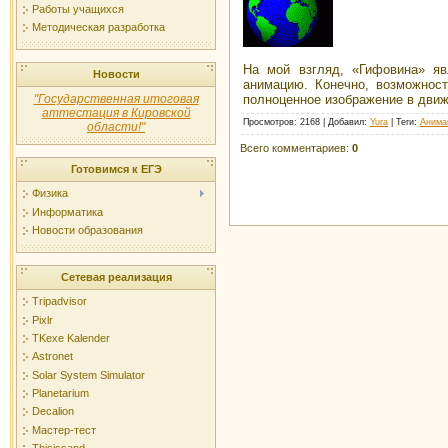
Работы учащихся
Методическая разработка
На мой взгляд, «Гифовина» яв
Новости
анимацию. Конечно, возможност
полноценное изображение в движе
"Государственная итоговая
аттестация в Кировской
Просмотров
:
2168
|
Добавил
:
Yura
|
Теги
:
Анима
области!"
Всего комментариев
:
0
Готовимся к ЕГЭ
Физика
Информатика
Новости образования
Сетевая реализация
Tripadvisor
Pixlr
TKexe Kalender
Astronet
Solar System Simulator
Planetarium
Decalion
Мастер-тест