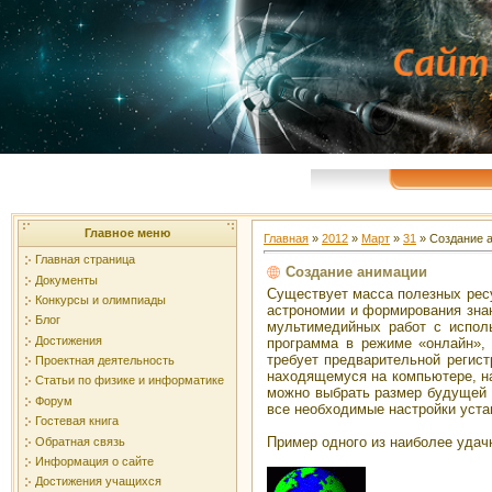
Главное меню
Главная
»
2012
»
Март
»
31
» Создание 
Главная страница
Создание анимации
Документы
Существует масса полезных ресу
Конкурсы и олимпиады
астрономии и формирования знан
Блог
мультимедийных работ с исполь
Достижения
программа в режиме «онлайн»,
требует предварительной регис
Проектная деятельность
находящемуся на компьютере, на
Статьи по физике и информатике
можно выбрать размер будущей а
Форум
все необходимые настройки уста
Гостевая книга
Пример одного из наиболее удач
Обратная связь
Информация о сайте
Достижения учащихся