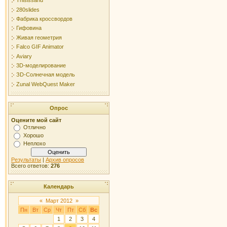
Thisissand
280slides
Фабрика кроссвордов
Гифовина
Живая геометрия
Falco GIF Animator
Aviary
3D-моделирование
ЗD-Солнечная модель
Zunal WebQuest Maker
Опрос
Оцените мой сайт
Отлично
Хорошо
Неплохо
Результаты
|
Архив опросов
Всего ответов:
276
Календарь
«
Март 2012
»
Пн
Вт
Ср
Чт
Пт
Сб
Вс
1
2
3
4